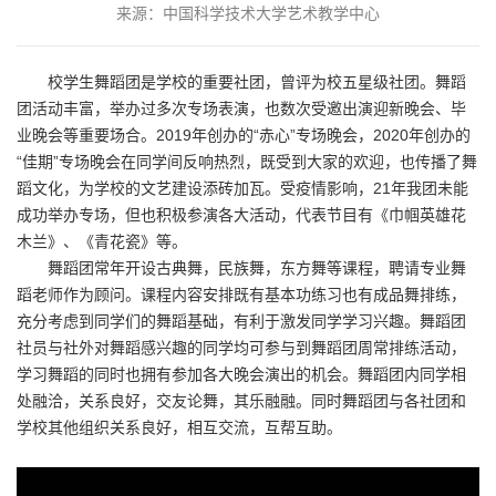
来源：中国科学技术大学艺术教学中心
校学生舞蹈团是学校的重要社团，曾评为校五星级社团。舞蹈
团活动丰富，举办过多次专场表演，也数次受邀出演迎新晚会、毕
业晚会等重要场合。2019年创办的“赤心”专场晚会，2020年创办的
“佳期”专场晚会在同学间反响热烈，既受到大家的欢迎，也传播了舞
蹈文化，为学校的文艺建设添砖加瓦。受疫情影响，21年我团未能
成功举办专场，但也积极参演各大活动，代表节目有《巾帼英雄花
木兰》、《青花瓷》等。
舞蹈团常年开设古典舞，民族舞，东方舞等课程，聘请专业舞
蹈老师作为顾问。课程内容安排既有基本功练习也有成品舞排练，
充分考虑到同学们的舞蹈基础，有利于激发同学学习兴趣。舞蹈团
社员与社外对舞蹈感兴趣的同学均可参与到舞蹈团周常排练活动，
学习舞蹈的同时也拥有参加各大晚会演出的机会。舞蹈团内同学相
处融洽，关系良好，交友论舞，其乐融融。同时舞蹈团与各社团和
学校其他组织关系良好，相互交流，互帮互助。