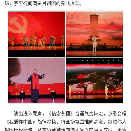
昂，字里行间满是对祖国的赤诚热爱。
演出进入尾声，《信念永恒》合诵气势恢宏，京歌合唱
《我爱你中国》旋律昂扬，将全场氛围推向高潮，歌颂伟大
祖国历经磨难、从贫穷苦难走向伟大复兴的巨大成就，更表