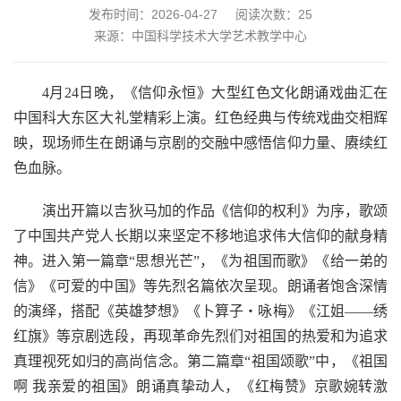
发布时间：2026-04-27
阅读次数：
25
来源：中国科学技术大学艺术教学中心
4月24日晚，《信仰永恒》大型红色文化朗诵戏曲汇在
中国科大东区大礼堂精彩上演。红色经典与传统戏曲交相辉
映，现场师生在朗诵与京剧的交融中感悟信仰力量、赓续红
色血脉。
演出开篇以吉狄马加的作品《信仰的权利》为序，歌颂
了中国共产党人长期以来坚定不移地追求伟大信仰的献身精
神。进入第一篇章“思想光芒”，《为祖国而歌》《给一弟的
信》《可爱的中国》等先烈名篇依次呈现。朗诵者饱含深情
的演绎，搭配《英雄梦想》《卜算子・咏梅》《江姐——绣
红旗》等京剧选段，再现革命先烈们对祖国的热爱和为追求
真理视死如归的高尚信念。第二篇章“祖国颂歌”中，《祖国
啊 我亲爱的祖国》朗诵真挚动人，《红梅赞》京歌婉转激