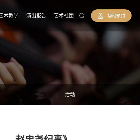
艺术教学
演出报告
艺术社团
场地预约
活动
——赵忠尧纪事》