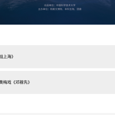
战上海》
黄梅戏《邓稼先》