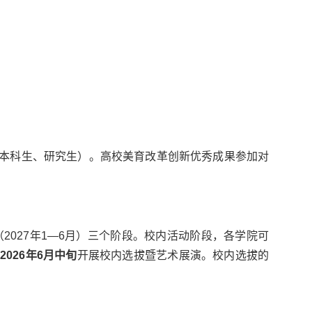
本科生、研究生）。高校美育改革创新优秀成果参加对
（
2027
年
1—6
月）三个阶段。校内活动阶段，各学院可
于
2026
年
6
月中旬
开展校内选拔暨艺术展演。校内选拔的