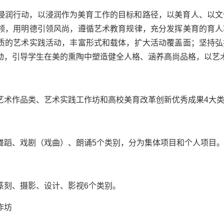
浸润行动，以浸润作为美育工作的目标和路径，以美育人、以文
领，用明德引领风尚，遵循艺术教育规律，充分发挥美育的育人
质的艺术实践活动，丰富形式和载体，扩大活动覆盖面；坚持弘
动，引导学生在美的熏陶中塑造健全人格、涵养高尚品格，以艺
艺术作品类、艺术实践工作坊和高校美育改革创新优秀成果
4
大
舞蹈、戏剧（戏曲）、朗诵
5
个类别，分为集体项目和个人项目
篆刻、摄影、设计、影视
6
个类别。
作坊