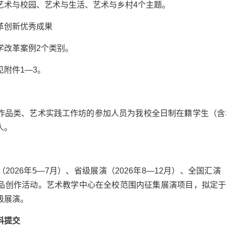
艺术与校园、艺术与生活、艺术与乡村
4
个主题。
革创新优秀成果
学改革案例
2
个类别。
见附件
1—3
。
作品类、艺术实践工作坊的参加人员为我校全日制在籍学生（含
人。
（
2026
年
5—7
月）、省级展演（
2026
年
8—12
月）、全国汇演
品创作活动。艺术教学中心在全校范围内征集展演项目，拟定
级展演。
料提交