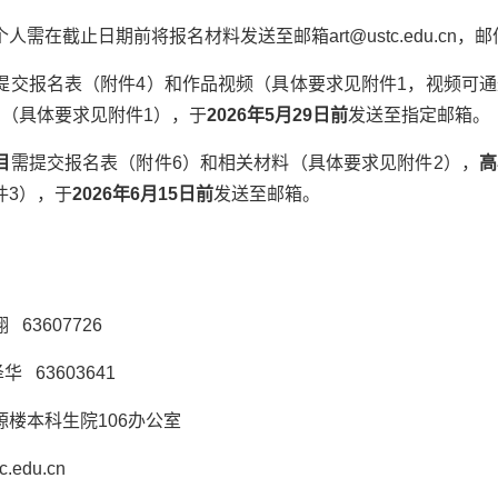
个人需在截止日期前将报名材料发送至邮箱
art@ustc.edu.cn
，邮
提交报名表（附件
4
）和作品视频（具体要求见附件
1
，视频可通
片（具体要求见附件
1
），于
2026
年
5
月
29
日前
发送至指定邮箱。
目
需提交报名表（附件
6
）和相关材料（具体要求见附件
2
），
高
件
3
），于
2026
年
6
月
15
日前
发送至邮箱。
翔
63607726
泽华
63603641
源楼本科生院
106
办公室
c.edu.cn